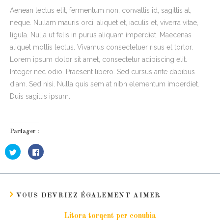
Aenean lectus elit, fermentum non, convallis id, sagittis at,
neque. Nullam mauris orci, aliquet et, iaculis et, viverra vitae,
ligula. Nulla ut felis in purus aliquam imperdiet. Maecenas
aliquet mollis lectus. Vivamus consectetuer risus et tortor.
Lorem ipsum dolor sit amet, consectetur adipiscing elit.
Integer nec odio. Praesent libero. Sed cursus ante dapibus
diam. Sed nisi. Nulla quis sem at nibh elementum imperdiet.
Duis sagittis ipsum.
Partager :
C
C
l
l
i
i
q
q
u
u
e
e
z
z
p
p
VOUS DEVRIEZ ÉGALEMENT AIMER
o
o
u
u
r
r
p
p
Litora torqent per conubia