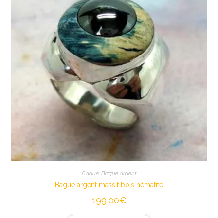
Bague
,
Bague argent
Bague argent massif bois hématite
199,00
€