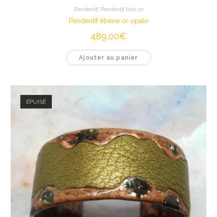
Pendentif
,
Pendentif bois or
Pendentif ébène or opale
489,00
€
Ajouter au panier
ÉPUISÉ