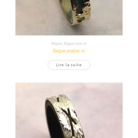
Bague
,
Bague bois or
Bague érable or
Lire la suite