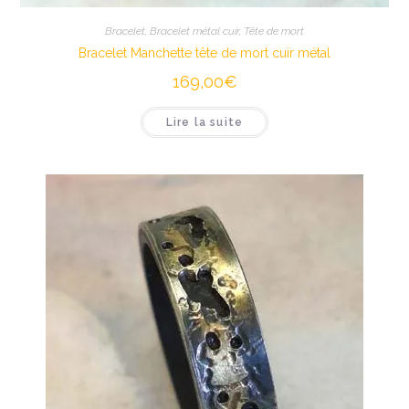
Bracelet
,
Bracelet métal cuir
,
Tête de mort
Bracelet Manchette tête de mort cuir métal
169,00
€
Lire la suite