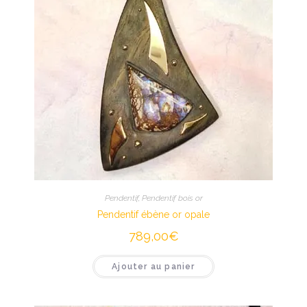
Pendentif
,
Pendentif bois or
Pendentif ébène or opale
789,00
€
Ajouter au panier