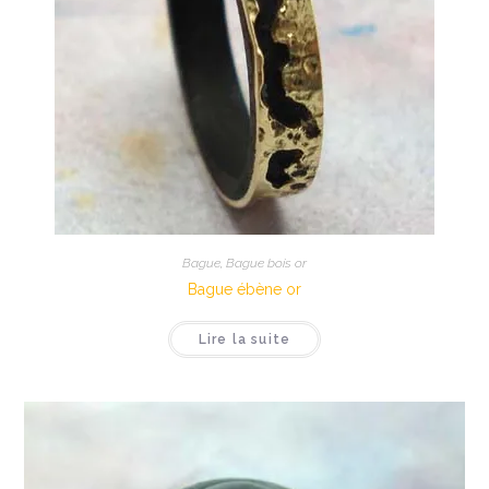
Bague
,
Bague bois or
Bague ébène or
Lire la suite