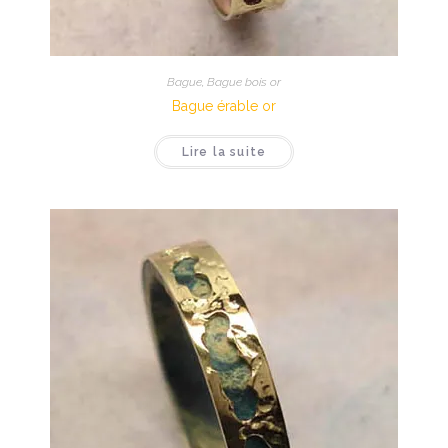
Bague
,
Bague bois or
Bague érable or
Lire la suite