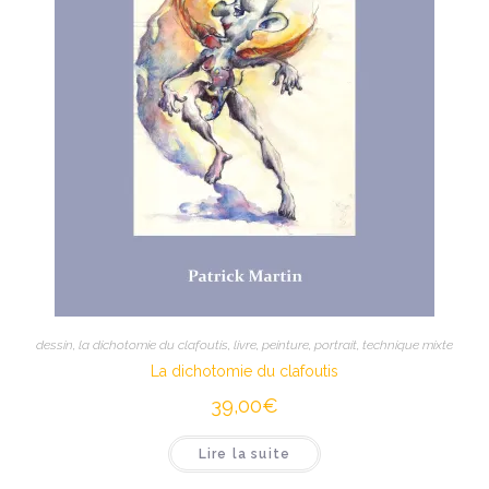
dessin
,
la dichotomie du clafoutis
,
livre
,
peinture
,
portrait
,
technique mixte
La dichotomie du clafoutis
39,00
€
Lire la suite