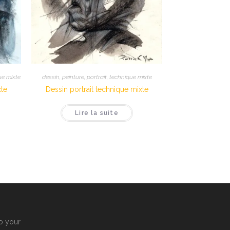
ue mixte
dessin
,
peinture
,
portrait
,
technique mixte
xte
Dessin portrait technique mixte
Lire la suite
to your