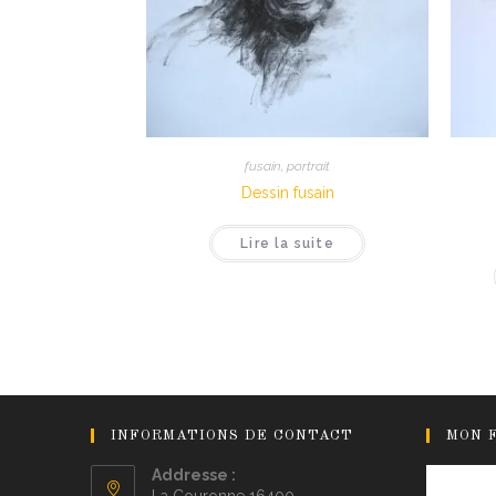
fusain
,
portrait
Dessin fusain
Lire la suite
INFORMATIONS DE CONTACT
MON 
Addresse :
La Couronne 16400