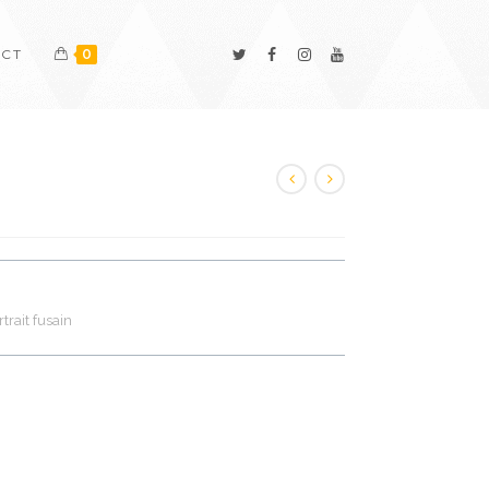
ACT
0
rtrait fusain