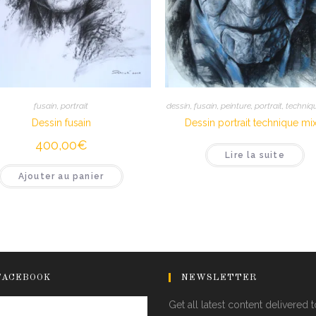
fusain
,
portrait
dessin
,
fusain
,
peinture
,
portrait
,
techniq
Dessin fusain
Dessin portrait technique mi
400,00
€
Lire la suite
Ajouter au panier
FACEBOOK
NEWSLETTER
Get all latest content delivered 